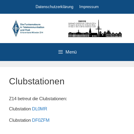
Zum
Datenschutzerklärung
Impressum
Inhalt
springen
Menü
Clubstationen
Z14 betreut die Clubstationen:
Clubstation
DL0MR
Clubstation
DF0ZFM