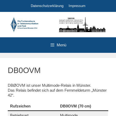
Zum
Datenschutzerklärung
Impressum
Inhalt
springen
Menü
DB0OVM
DBØOVM ist unser Multimode-Relais in Münster.
Das Relais befindet sich auf dem Fernmeldeturm „Münster
42“.
Rufzeichen
DB0OVM (70 cm)
Betriebsart
Multimode