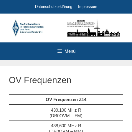
Zum
Datenschutzerklärung
Impressum
Inhalt
springen
Menü
OV Frequenzen
OV Frequenzen Z14
439,100 MHz R
(DB0OVM – FM)
438,600 MHz R
(DB0OVM – MM)