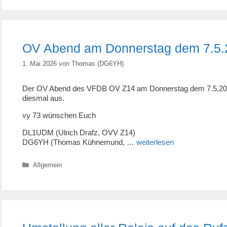
OV Abend am Donnerstag dem 7.5.202
1. Mai 2026
von
Thomas (DG6YH)
Der OV Abend des VFDB OV Z14 am Donnerstag dem 7.5.2026 f
diesmal aus.
vy 73 wünschen Euch
DL1UDM (Ulrich Drafz, OVV Z14)
DG6YH (Thomas Kühnemund, …
weiterlesen
Kategorien
Allgemein