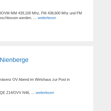
s DB0OVM MM 439,100 Mhz, FM 438,600 Mhz und FM
bgeschlossen werden. …
weiterlesen
 Nienberge
Präsenz OV Abend im Wirtshaus zur Post in
F1QE Z14/OVV N46, …
weiterlesen