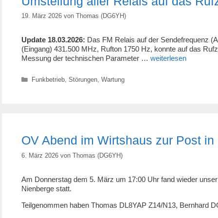
Umstellung aller Relais auf das R
19. März 2026
von
Thomas (DG6YH)
Update 18.03.2026:
Das FM Relais auf der Sendefrequenz (
(Eingang) 431.500 MHz, Rufton 1750 Hz, konnte auf das R
Messung der technischen Parameter …
weiterlesen
Kategorien
Funkbetrieb
,
Störungen
,
Wartung
OV Abend im Wirtshaus zur Post in
6. März 2026
von
Thomas (DG6YH)
Am Donnerstag dem 5. März um 17:00 Uhr fand wieder unser
Nienberge statt.
Teilgenommen haben Thomas DL8YAP Z14/N13, Bernhard 