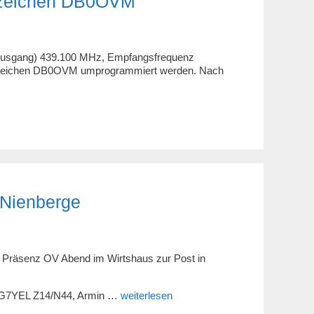
ufzeichen DB0OVM
Ausgang) 439.100 MHz, Empfangsfrequenz
ufzeichen DB0OVM umprogrammiert werden. Nach
 Nienberge
 Präsenz OV Abend im Wirtshaus zur Post in
DG7YEL Z14/N44, Armin …
weiterlesen