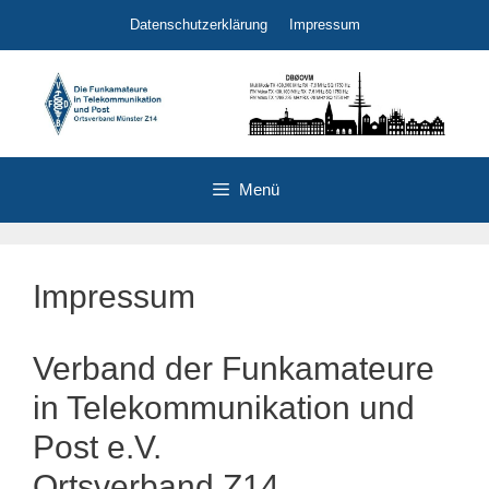
Zum
Datenschutzerklärung
Impressum
Inhalt
springen
Menü
Impressum
Verband der Funkamateure
in Telekommunikation und
Post e.V.
Ortsverband Z14