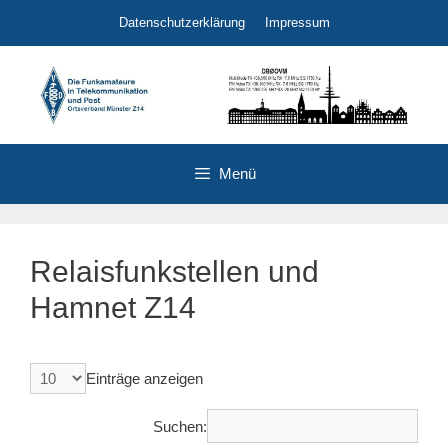
Zum
Datenschutzerklärung
Impressum
Inhalt
springen
Menü
Relaisfunkstellen und
Hamnet Z14
Einträge anzeigen
Suchen: