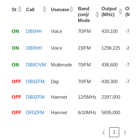
Band
Output
Offset
St
Call
Usecase
(cm)/
(MHz)
(MHz)
Mode
Band
Output
Offset
St
Call
Usecase
ON
DB0HH
Voice
70/FM
439,100
-7,6
(cm)/
(MHz)
(MHz)
Mode
ON
DB0HH
Voice
23/FM
1298,225
-28
ON
DB0OVM
Multimode
70/FM
438,600
-7,6
OFF
DB0ZFM
Digi
70/FM
438,300
-7,6
OFF
DB0ZFM
Hamnet
12/5MHz
2397,000
OFF
DF0ZFM
Hamnet
6/10MHz
5695,000
❮
1
❯