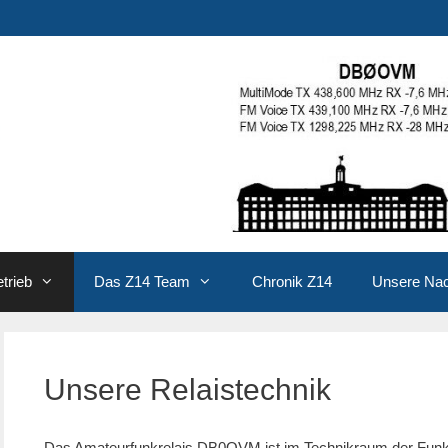
trieb
Das Z14 Team
Chronik Z14
Unsere Na
Unsere Relaistechnik
Das Amateurfunkrelais DB0OVM ist im Technikraum der Funkü