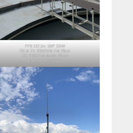
PF9 137,5m 184° SSW
RX & TX DB0OVM FM 70cm
RX DB0OVM MuMo 70 cm
Kathrein K 7516221