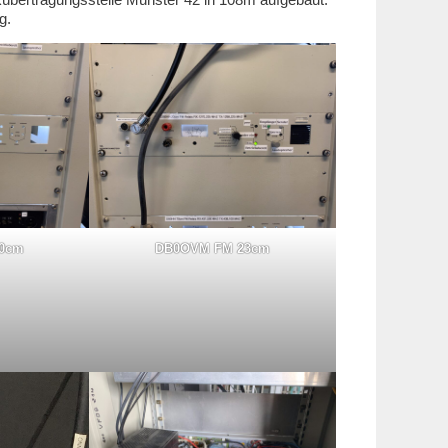
g.
0cm
DB0OVM FM 23cm