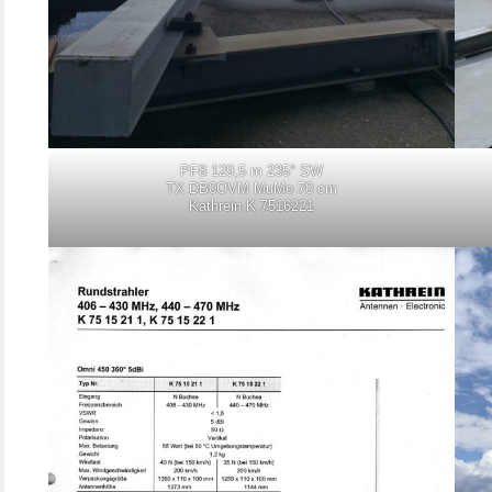
PF8 129,5 m 235° SW
TX DB0OVM MuMo 70 cm
Kathrein K 7516221