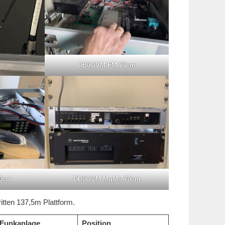
DB0OVM FM 23cm
0cm
DB0OVM MuMo 70cm
itten 137,5m Plattform.
Funkanlage
Position