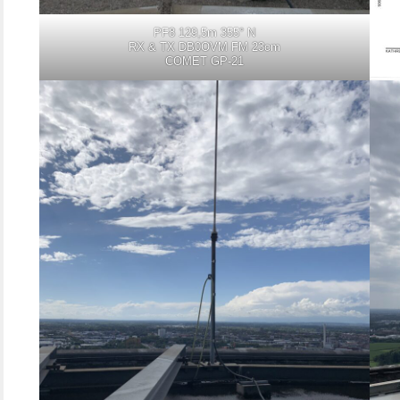
PF8 129,5m 355° N
RX & TX DB0OVM FM 23cm
COMET GP-21