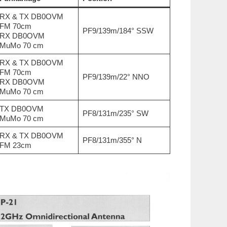
RX & TX DB0OVM
FM 70cm
PF9/139m/184° SSW
RX DB0OVM
MuMo 70 cm
RX & TX DB0OVM
FM 70cm
PF9/139m/22° NNO
RX DB0OVM
MuMo 70 cm
TX DB0OVM
PF8/131m/235° SW
MuMo 70 cm
RX & TX DB0OVM
PF8/131m/355° N
FM 23cm