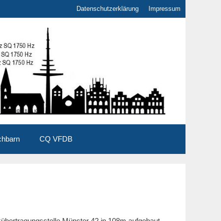
Datenschutzerklärung
Impressum
chbarn
CQ VFDB
bertragungsstelle Münster 42 in 108m aufgebaut.