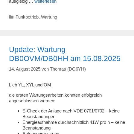
ausgiebig …
weiterlesen
Kategorien
Funkbetrieb
,
Wartung
Update: Wartung
DB0OVM/DB0HH am 15.08.2025
14. August 2025
von
Thomas (DG6YH)
Lieb YL, XYL und OM
die ersten Wartungsarbeiten konnten erfolgreich
abgeschlossen werden:
E-Check der Anlage nach VDE 0701/0702 – keine
Beanstandungen
Energieaufnahme durchschnittlich 41W pro h – keine
Beanstandung
Antennenmessung