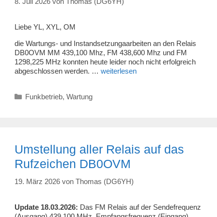
8. Juli 2026
von
Thomas (DG6YH)
Liebe YL, XYL, OM
die Wartungs- und Instandsetzungaarbeiten an den Relais
DB0OVM MM 439,100 Mhz, FM 438,600 Mhz und FM
1298,225 MHz konnten heute leider noch nicht erfolgreich
abgeschlossen werden. …
weiterlesen
Kategorien
Funkbetrieb
,
Wartung
Umstellung aller Relais auf das
Rufzeichen DB0OVM
19. März 2026
von
Thomas (DG6YH)
Update 18.03.2026:
Das FM Relais auf der Sendefrequenz
(Ausgang) 439.100 MHz, Empfangsfrequenz (Eingang)