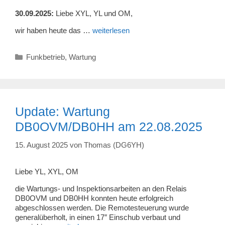
30.09.2025:
Liebe XYL, YL und OM,
wir haben heute das …
weiterlesen
Kategorien
Funkbetrieb
,
Wartung
Update: Wartung
DB0OVM/DB0HH am 22.08.2025
15. August 2025
von
Thomas (DG6YH)
Liebe YL, XYL, OM
die Wartungs- und Inspektionsarbeiten an den Relais
DB0OVM und DB0HH konnten heute erfolgreich
abgeschlossen werden. Die Remotesteuerung wurde
generalüberholt, in einen 17″ Einschub verbaut und