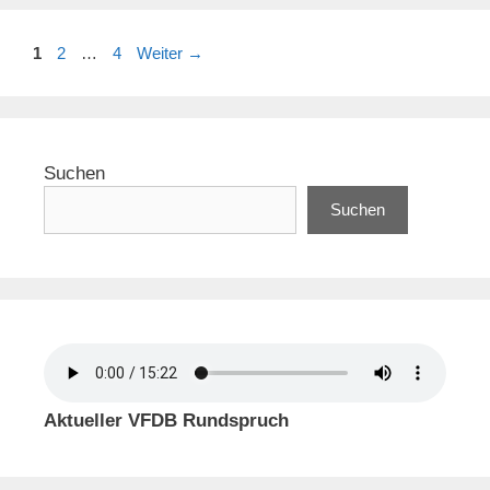
Seite
Seite
Seite
1
2
…
4
Weiter
→
Suchen
Suchen
Aktueller VFDB Rundspruch