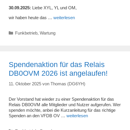
30.09.2025:
Liebe XYL, YL und OM,
wir haben heute das …
weiterlesen
Kategorien
Funkbetrieb
,
Wartung
Spendenaktion für das Relais
DB0OVM 2026 ist angelaufen!
11. Oktober 2025
von
Thomas (DG6YH)
Der Vorstand hat wieder zu einer Spendenaktion für das
Relais DB0OVM alle Mitglieder und Nutzer aufgerufen. Wer
spenden möchte, anbei die Kurzanleitung für das richtige
Spenden an den VFDB OV …
weiterlesen
Kategorien