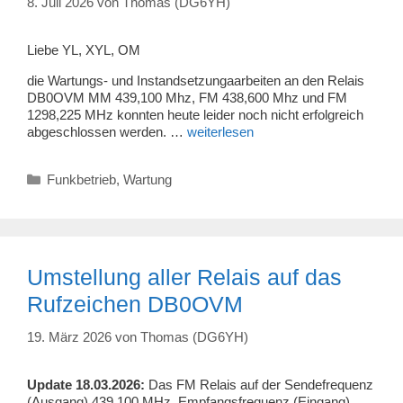
8. Juli 2026
von
Thomas (DG6YH)
Liebe YL, XYL, OM
die Wartungs- und Instandsetzungaarbeiten an den Relais
DB0OVM MM 439,100 Mhz, FM 438,600 Mhz und FM
1298,225 MHz konnten heute leider noch nicht erfolgreich
abgeschlossen werden. …
weiterlesen
Kategorien
Funkbetrieb
,
Wartung
Umstellung aller Relais auf das
Rufzeichen DB0OVM
19. März 2026
von
Thomas (DG6YH)
Update 18.03.2026:
Das FM Relais auf der Sendefrequenz
(Ausgang) 439.100 MHz, Empfangsfrequenz (Eingang)