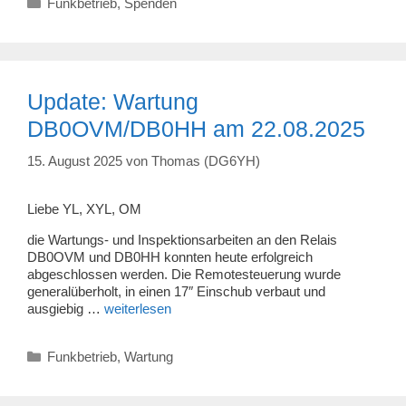
Funkbetrieb
,
Spenden
Update: Wartung
DB0OVM/DB0HH am 22.08.2025
15. August 2025
von
Thomas (DG6YH)
Liebe YL, XYL, OM
die Wartungs- und Inspektionsarbeiten an den Relais
DB0OVM und DB0HH konnten heute erfolgreich
abgeschlossen werden. Die Remotesteuerung wurde
generalüberholt, in einen 17″ Einschub verbaut und
ausgiebig …
weiterlesen
Kategorien
Funkbetrieb
,
Wartung