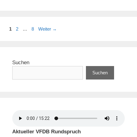
Seite
Seite
Seite
1
2
…
8
Weiter
→
Suchen
Suchen
Aktueller VFDB Rundspruch