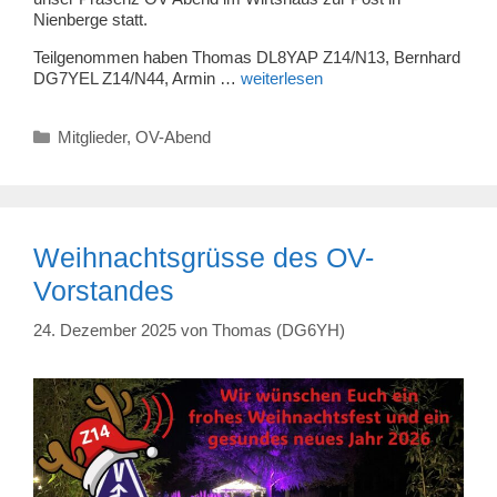
Nienberge statt.
Teilgenommen haben Thomas DL8YAP Z14/N13, Bernhard
DG7YEL Z14/N44, Armin …
weiterlesen
Kategorien
Mitglieder
,
OV-Abend
Weihnachtsgrüsse des OV-
Vorstandes
24. Dezember 2025
von
Thomas (DG6YH)