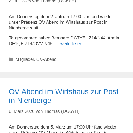
2. Juli 2026
von
Thomas (DG6YH)
Am Donnerstag dem 2. Juli um 17:00 Uhr fand wieder
unser Präsenz OV Abend im Wirtshaus zur Post in
Nienberge statt.
Teilgenommen haben Bernhard DG7YEL Z14/N44, Armin
DF1QE Z14/OVV N46, …
weiterlesen
Kategorien
Mitglieder
,
OV-Abend
OV Abend im Wirtshaus zur Post
in Nienberge
6. März 2026
von
Thomas (DG6YH)
Am Donnerstag dem 5. März um 17:00 Uhr fand wieder
unser Präsenz OV Abend im Wirtshaus zur Post in