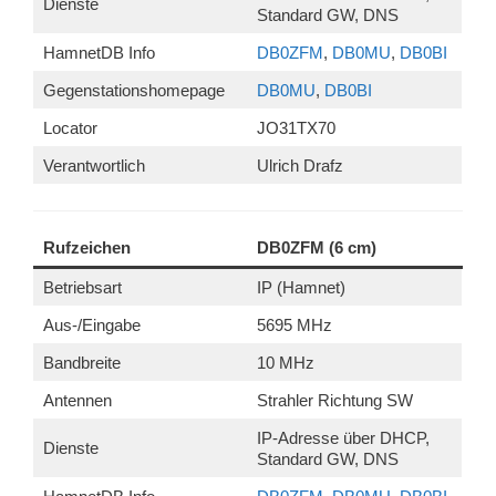
Dienste
Standard GW, DNS
HamnetDB Info
DB0ZFM
,
DB0MU
,
DB0BI
Gegenstationshomepage
DB0MU
,
DB0BI
Locator
JO31TX70
Verantwortlich
Ulrich Drafz
Rufzeichen
DB0ZFM (6 cm)
Betriebsart
IP (Hamnet)
Aus-/Eingabe
5695 MHz
Bandbreite
10 MHz
Antennen
Strahler Richtung SW
IP-Adresse über DHCP,
Dienste
Standard GW, DNS