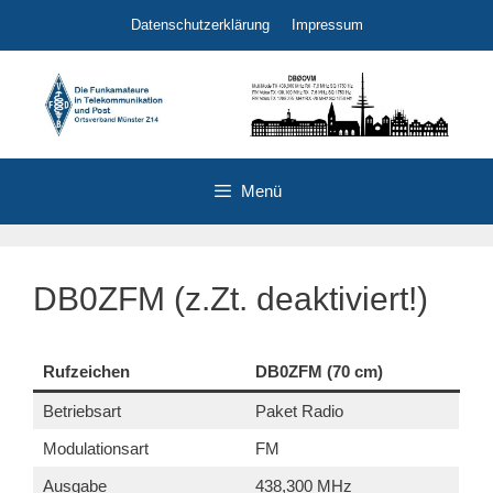
Zum
Datenschutzerklärung
Impressum
Inhalt
springen
Menü
DB0ZFM (z.Zt. deaktiviert!)
Rufzeichen
DB0ZFM (70 cm)
Betriebsart
Paket Radio
Modulationsart
FM
Ausgabe
438,300 MHz