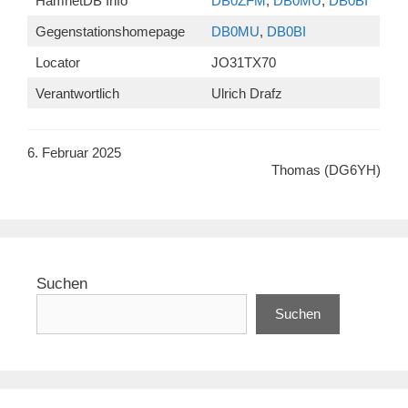
HamnetDB Info
DB0ZFM
,
DB0MU
,
DB0BI
Gegenstationshomepage
DB0MU
,
DB0BI
Locator
JO31TX70
Verantwortlich
Ulrich Drafz
6. Februar 2025
Thomas (DG6YH)
Suchen
Suchen