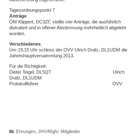
Tagesordnungspunkt 7
Anträge
OM Klippert, DC3ZC stellte vier Anträge, die ausführlich
diskutiert und in offener Abstimmung mehrheitlich abgeleht
wurden.
Verschiedenes
Um 19,15 Uhr schloss der OVV Ulrich Drafz, DL1UDM die
Jahreshauptversammlung 2013.
Für die Richtigkeit:
Dieter Teigel, DL5QT Ulrich
Drafz, DL1UDM
Protokollführer OVV
Kategorien
Ehrungen
,
JHV/MglV
,
Mitglieder