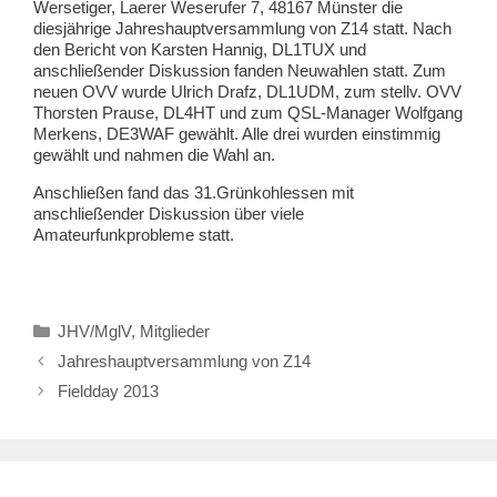
Wersetiger, Laerer Weserufer 7, 48167 Münster die
diesjährige Jahreshauptversammlung von Z14 statt. Nach
den Bericht von Karsten Hannig, DL1TUX und
anschließender Diskussion fanden Neuwahlen statt. Zum
neuen OVV wurde Ulrich Drafz, DL1UDM, zum stellv. OVV
Thorsten Prause, DL4HT und zum QSL-Manager Wolfgang
Merkens, DE3WAF gewählt. Alle drei wurden einstimmig
gewählt und nahmen die Wahl an.
Anschließen fand das 31.Grünkohlessen mit
anschließender Diskussion über viele
Amateurfunkprobleme statt.
Kategorien
JHV/MglV
,
Mitglieder
Jahreshauptversammlung von Z14
Fieldday 2013