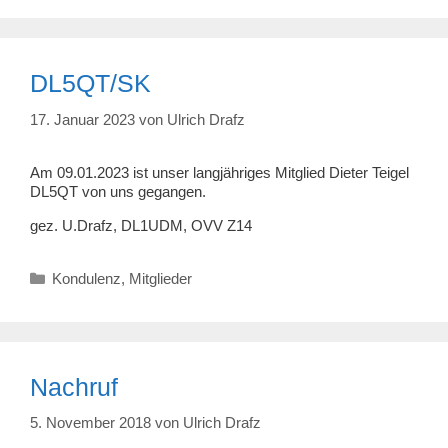
DL5QT/SK
17. Januar 2023
von
Ulrich Drafz
Am 09.01.2023 ist unser langjähriges Mitglied Dieter Teigel
DL5QT von uns gegangen.
gez. U.Drafz, DL1UDM, OVV Z14
Kategorien
Kondulenz
,
Mitglieder
Nachruf
5. November 2018
von
Ulrich Drafz