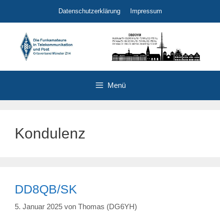
Zum
Datenschutzerklärung
Impressum
Inhalt
springen
Menü
Kondulenz
DD8QB/SK
5. Januar 2025
von
Thomas (DG6YH)