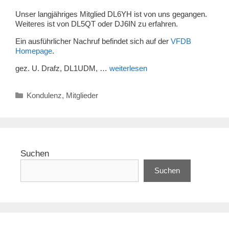
Unser langjähriges Mitglied DL6YH ist von uns gegangen.
Weiteres ist von DL5QT oder DJ6IN zu erfahren.
Ein ausführlicher Nachruf befindet sich auf der
VFDB
Homepage
.
gez. U. Drafz, DL1UDM, …
weiterlesen
Kategorien
Kondulenz
,
Mitglieder
Suchen
Suchen