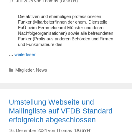
17. Juli 2025
von
Thomas (DG6YH)
Die aktiven und ehemaligen professionellen
Funker (Mitarbeiter*innen der ehem. Dienstelle
FuÜ beim Fernmeldeamt Münster und deren
Nachfolgeorganisationen) sowie alle befreundeten
Funker (Profis aus anderen Behörden und Firmen
und Funkamateure des
…
weiterlesen
Kategorien
Mitglieder
,
News
Umstellung Webseite und
Mailingliste auf VFDB Standard
erfolgreich abgeschlossen
16. Dezember 2024
von
Thomas (DG6YH)