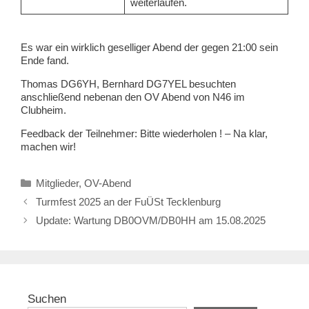
weiterlaufen.
Es war ein wirklich geselliger Abend der gegen 21:00 sein
Ende fand.
Thomas DG6YH, Bernhard DG7YEL besuchten
anschließend nebenan den OV Abend von N46 im
Clubheim.
Feedback der Teilnehmer: Bitte wiederholen ! – Na klar,
machen wir!
Kategorien
Mitglieder
,
OV-Abend
Turmfest 2025 an der FuÜSt Tecklenburg
Update: Wartung DB0OVM/DB0HH am 15.08.2025
Suchen