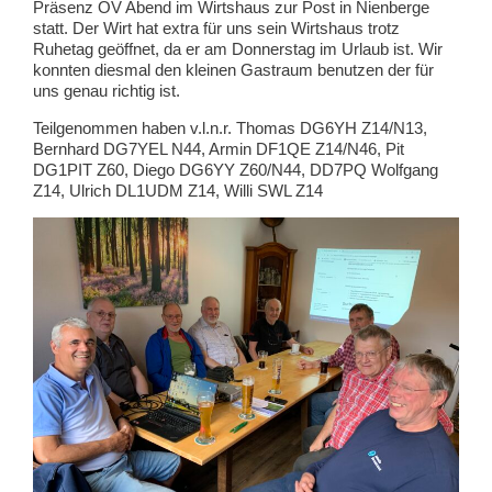
Präsenz OV Abend im Wirtshaus zur Post in Nienberge
statt. Der Wirt hat extra für uns sein Wirtshaus trotz
Ruhetag geöffnet, da er am Donnerstag im Urlaub ist. Wir
konnten diesmal den kleinen Gastraum benutzen der für
uns genau richtig ist.
Teilgenommen haben v.l.n.r. Thomas DG6YH Z14/N13,
Bernhard DG7YEL N44, Armin DF1QE Z14/N46, Pit
DG1PIT Z60, Diego DG6YY Z60/N44, DD7PQ Wolfgang
Z14, Ulrich DL1UDM Z14, Willi SWL Z14