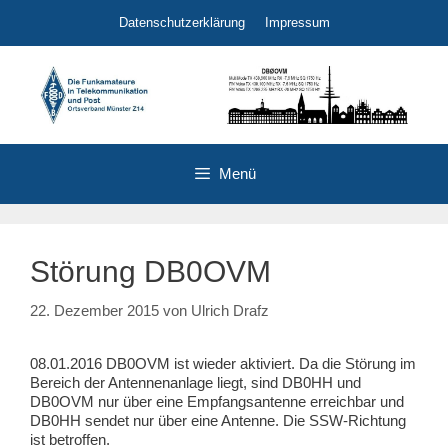
Zum
Datenschutzerklärung
Impressum
Inhalt
springen
Menü
Störung DB0OVM
22. Dezember 2015
von
Ulrich Drafz
08.01.2016 DB0OVM ist wieder aktiviert. Da die Störung im
Bereich der Antennenanlage liegt, sind DB0HH und
DB0OVM nur über eine Empfangsantenne erreichbar und
DB0HH sendet nur über eine Antenne. Die SSW-Richtung
ist betroffen.