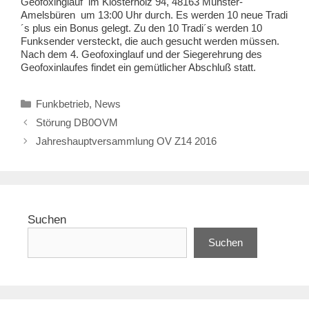
Geofoxinglauf im Klosterholz 94, 48163 Münster-
Amelsbüren um 13:00 Uhr durch. Es werden 10 neue Tradi
´s plus ein Bonus gelegt. Zu den 10 Tradi´s werden 10
Funksender versteckt, die auch gesucht werden müssen.
Nach dem 4. Geofoxinglauf und der Siegerehrung des
Geofoxinlaufes findet ein gemütlicher Abschluß statt.
Kategorien
Funkbetrieb
,
News
Störung DB0OVM
Jahreshauptversammlung OV Z14 2016
Suchen
Suchen