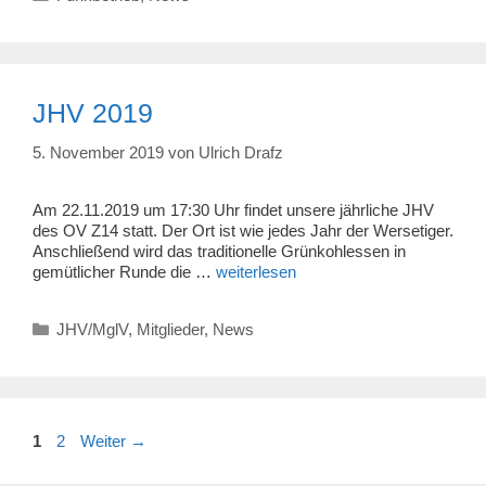
JHV 2019
5. November 2019
von
Ulrich Drafz
Am 22.11.2019 um 17:30 Uhr findet unsere jährliche JHV
des OV Z14 statt. Der Ort ist wie jedes Jahr der Wersetiger.
Anschließend wird das traditionelle Grünkohlessen in
gemütlicher Runde die …
weiterlesen
Kategorien
JHV/MglV
,
Mitglieder
,
News
Seite
Seite
1
2
Weiter
→