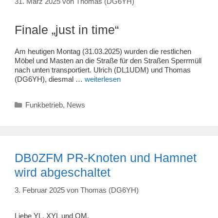
31. März 2025
von
Thomas (DG6YH)
Finale „just in time“
Am heutigen Montag (31.03.2025) wurden die restlichen
Möbel und Masten an die Straße für den Straßen Sperrmüll
nach unten transportiert. Ulrich (DL1UDM) und Thomas
(DG6YH), diesmal …
weiterlesen
Kategorien
Funkbetrieb
,
News
DB0ZFM PR-Knoten und Hamnet
wird abgeschaltet
3. Februar 2025
von
Thomas (DG6YH)
Liebe YL, XYL und OM,