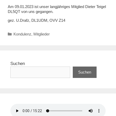
Am 09.01.2023 ist unser langjähriges Mitglied Dieter Teigel
DL5QT von uns gegangen.
gez. U.Drafz, DL1UDM, OVV Z14
Kategorien
Kondulenz
,
Mitglieder
Suchen
Suchen