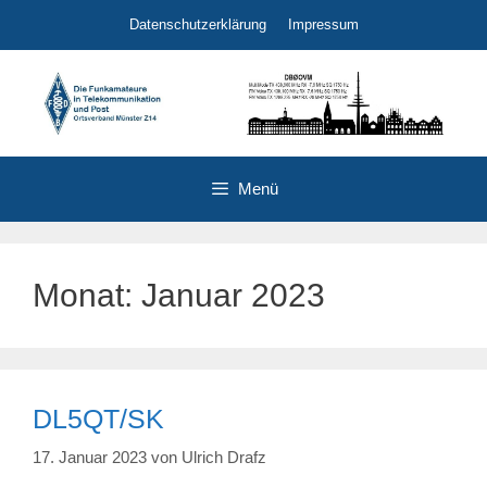
Zum
Datenschutzerklärung
Impressum
Inhalt
springen
Menü
Monat:
Januar 2023
DL5QT/SK
17. Januar 2023
von
Ulrich Drafz