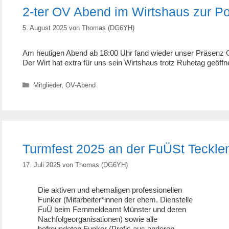
2-ter OV Abend im Wirtshaus zur Po
5. August 2025
von
Thomas (DG6YH)
Am heutigen Abend ab 18:00 Uhr fand wieder unser Präsenz O
Der Wirt hat extra für uns sein Wirtshaus trotz Ruhetag geöff
Kategorien
Mitglieder
,
OV-Abend
Turmfest 2025 an der FuÜSt Teckle
17. Juli 2025
von
Thomas (DG6YH)
Die aktiven und ehemaligen professionellen
Funker (Mitarbeiter*innen der ehem. Dienstelle
FuÜ beim Fernmeldeamt Münster und deren
Nachfolgeorganisationen) sowie alle
befreundeten Funker (Profis aus anderen