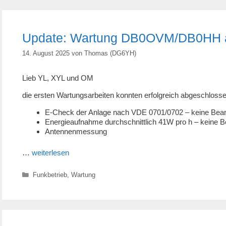
Update: Wartung DB0OVM/DB0HH 
14. August 2025
von
Thomas (DG6YH)
Lieb YL, XYL und OM
die ersten Wartungsarbeiten konnten erfolgreich abgeschloss
E-Check der Anlage nach VDE 0701/0702 – keine Bea
Energieaufnahme durchschnittlich 41W pro h – keine 
Antennenmessung
…
weiterlesen
Kategorien
Funkbetrieb
,
Wartung