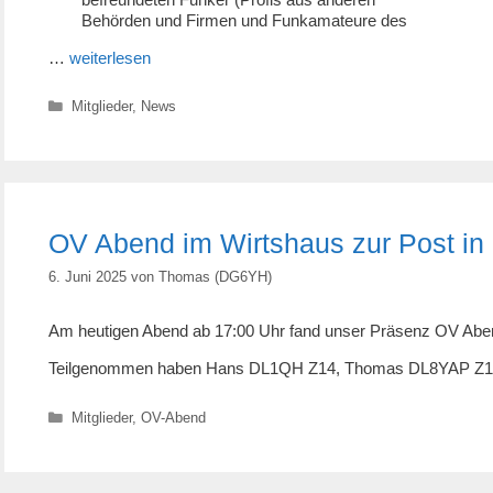
Behörden und Firmen und Funkamateure des
…
weiterlesen
Kategorien
Mitglieder
,
News
OV Abend im Wirtshaus zur Post in
6. Juni 2025
von
Thomas (DG6YH)
Am heutigen Abend ab 17:00 Uhr fand unser Präsenz OV Abend
Teilgenommen haben Hans DL1QH Z14, Thomas DL8YAP Z14
Kategorien
Mitglieder
,
OV-Abend