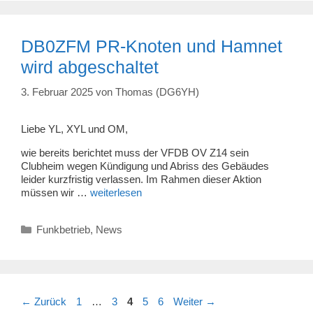
DB0ZFM PR-Knoten und Hamnet
wird abgeschaltet
3. Februar 2025
von
Thomas (DG6YH)
Liebe YL, XYL und OM,
wie bereits berichtet muss der VFDB OV Z14 sein
Clubheim wegen Kündigung und Abriss des Gebäudes
leider kurzfristig verlassen. Im Rahmen dieser Aktion
müssen wir …
weiterlesen
Kategorien
Funkbetrieb
,
News
Seite
Seite
Seite
Seite
Seite
←
Zurück
1
…
3
4
5
6
Weiter
→