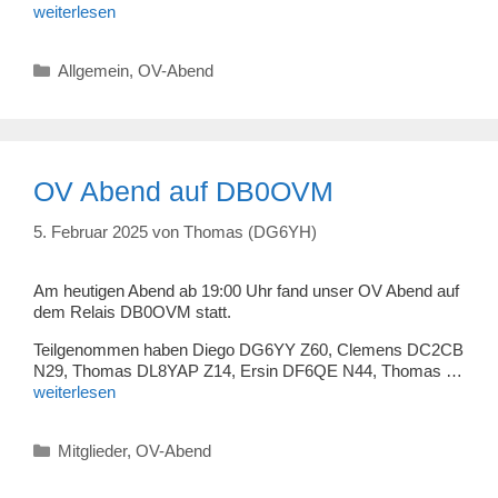
weiterlesen
Kategorien
Allgemein
,
OV-Abend
OV Abend auf DB0OVM
5. Februar 2025
von
Thomas (DG6YH)
Am heutigen Abend ab 19:00 Uhr fand unser OV Abend auf
dem Relais DB0OVM statt.
Teilgenommen haben Diego DG6YY Z60, Clemens DC2CB
N29, Thomas DL8YAP Z14, Ersin DF6QE N44, Thomas …
weiterlesen
Kategorien
Mitglieder
,
OV-Abend