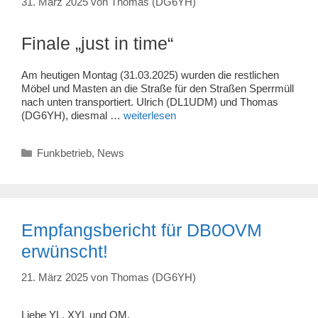
31. März 2025
von
Thomas (DG6YH)
Finale „just in time“
Am heutigen Montag (31.03.2025) wurden die restlichen
Möbel und Masten an die Straße für den Straßen Sperrmüll
nach unten transportiert. Ulrich (DL1UDM) und Thomas
(DG6YH), diesmal …
weiterlesen
Kategorien
Funkbetrieb
,
News
Empfangsbericht für DB0OVM
erwünscht!
21. März 2025
von
Thomas (DG6YH)
Liebe YL, XYL und OM,