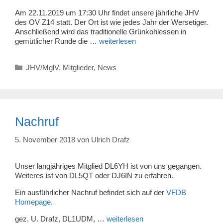
Am 22.11.2019 um 17:30 Uhr findet unsere jährliche JHV
des OV Z14 statt. Der Ort ist wie jedes Jahr der Wersetiger.
Anschließend wird das traditionelle Grünkohlessen in
gemütlicher Runde die …
weiterlesen
Kategorien
JHV/MglV
,
Mitglieder
,
News
Nachruf
5. November 2018
von
Ulrich Drafz
Unser langjähriges Mitglied DL6YH ist von uns gegangen.
Weiteres ist von DL5QT oder DJ6IN zu erfahren.
Ein ausführlicher Nachruf befindet sich auf der
VFDB
Homepage
.
gez. U. Drafz, DL1UDM, …
weiterlesen