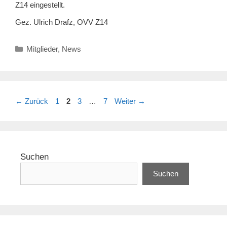
Z14 eingestellt.
Gez. Ulrich Drafz, OVV Z14
Kategorien
Mitglieder
,
News
Seite
Seite
Seite
Seite
←
Zurück
1
2
3
…
7
Weiter
→
Suchen
Suchen